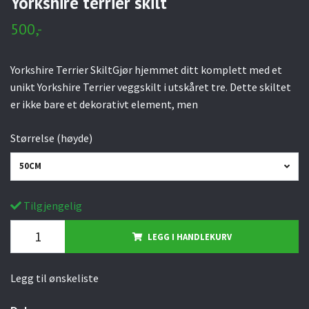
Yorkshire terrier skilt
500,-
Yorkshire Terrier SkiltGjør hjemmet ditt komplett med et
unikt Yorkshire Terrier veggskilt i utskåret tre. Dette skiltet
er ikke bare et dekorativt element, men
Størrelse (høyde)
50CM
Tilgjengelig
LEGG I HANDLEKURV
Legg til ønskeliste