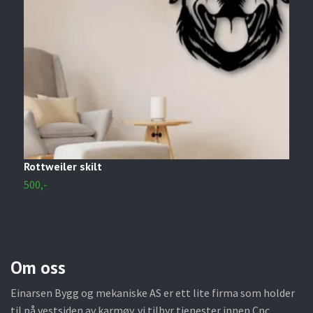
Rottweiler skilt
F
500,-
5
Om oss
Einarsen Bygg og mekaniske AS er ett lite firma som holder
til på vestsiden av karmøy. vi tilbyr tjenester innen Cnc