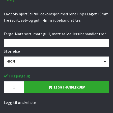
Lav poly hjortStilfull dekorasjon med rene linjer.Laget i 3mm
tre i sort, sølv og gull. 4mm i ubehandlet tre.
Farge. Matt sort, matt gull, matt sølv eller ubehandlet tre *
Størrelse
40CM
Tilgjengelig
LEGG I HANDLEKURV
Legg til ønskeliste