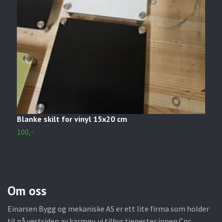
Blanke skilt for vinyl 15x20 cm
B
100,-
9
Om oss
Einarsen Bygg og mekaniske AS er ett lite firma som holder
til på vestsiden av karmøy. vi tilbyr tjenester innen Cnc