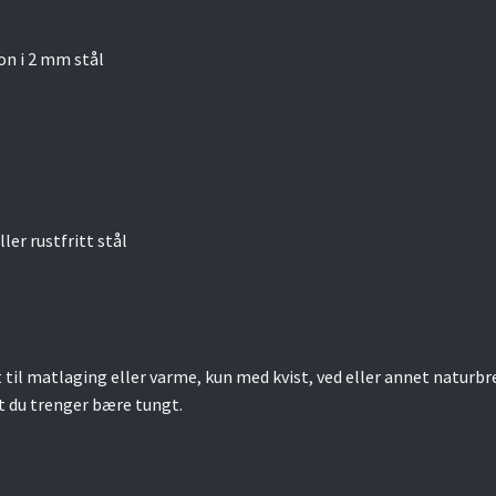
on i 2 mm stål
ler rustfritt stål
til matlaging eller varme, kun med kvist, ved eller annet naturbr
at du trenger bære tungt.