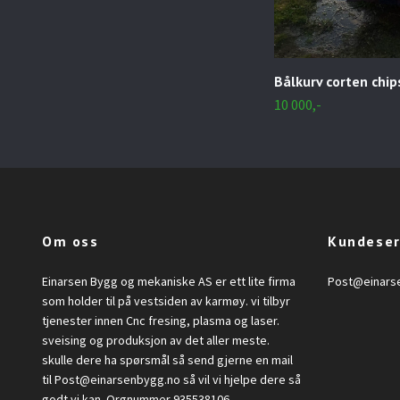
Bålkurv corten chip
10 000,-
Om oss
Kundeser
Einarsen Bygg og mekaniske AS er ett lite firma
Post@einars
som holder til på vestsiden av karmøy. vi tilbyr
tjenester innen Cnc fresing, plasma og laser.
sveising og produksjon av det aller meste.
skulle dere ha spørsmål så send gjerne en mail
til
Post@einarsenbygg.no
så vil vi hjelpe dere så
godt vi kan. Orgnummer 935538106