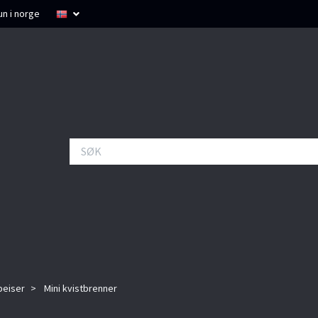
un i norge
peiser
Mini kvistbrenner