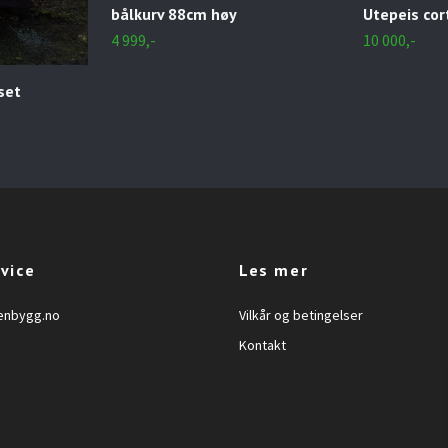
bålkurv 88cm høy
Utepeis cor
4 999,-
10 000,-
set
vice
Les mer
enbygg.no
Vilkår og betingelser
Kontakt