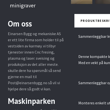
minigraver
Om oss
PRODUKTBESKRI
Einarsen Bygg og mekaniske AS
Sammenleggbar kvi
er ett lite firma som holder til på
vestsiden av karmøy. vi tilbyr
tjenester innen Cnc fresing,
Denne kompakte kvis
plasma og laser. sveising og
Med en vekt på kun
produksjon av det aller meste.
skulle dere ha spørsmål så send
gjerne en mail til
Post@einarsenbygg.no
så vil vi
Sammenleggbar og
hjelpe dere så godt vi kan.
Maskinparken
Monteres enkelt u