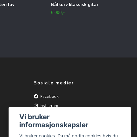
ten lav
Bålkurv klassisk gitar
Bål
6 000,-
7 00
Sosiale medier
Facebook
Instagram
Vi bruker
informasjonskapsler
Vi bruker cookies. Du må godta cookies hvis du