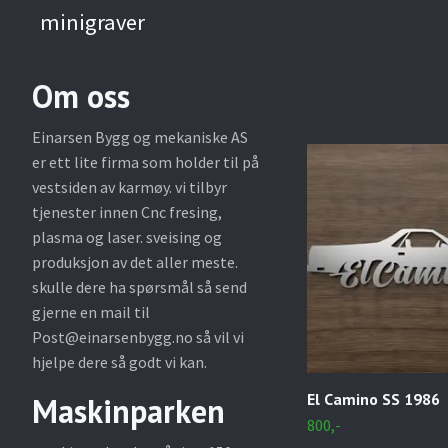
minigraver
Om oss
Einarsen Bygg og mekaniske AS
er ett lite firma som holder til på
vestsiden av karmøy. vi tilbyr
tjenester innen Cnc fresing,
plasma og laser. sveising og
produksjon av det aller meste.
skulle dere ha spørsmål så send
gjerne en mail til
Post@einarsenbygg.no
så vil vi
hjelpe dere så godt vi kan.
El Camino SS 1986
Maskinparken
800,-