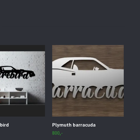
bird
Plymuth barracuda
Che
800,-
800,