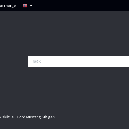
un i norge
 skilt
Ford Mustang 5th gen