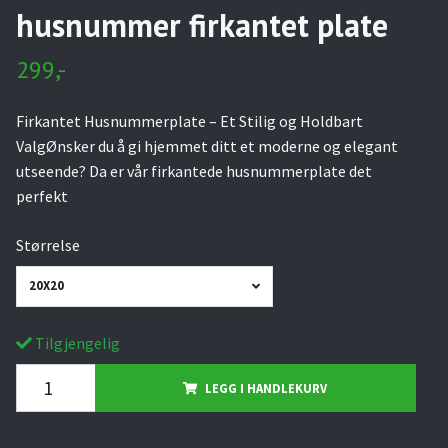
husnummer firkantet plate
299,-
Firkantet Husnummerplate – Et Stilig og Holdbart
ValgØnsker du å gi hjemmet ditt et moderne og elegant
utseende? Da er vår firkantede husnummerplate det
perfekt
Størrelse
20X20
Tilgjengelig
LEGG I HANDLEKURV