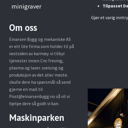
minigraver
Tilpasset De
Gjør et varig innt
Om oss
Einarsen Bygg og mekaniske AS
er ett lite firma som holder til på
vestsiden av karmøy. vi tilbyr
tjenester innen Cnc fresing,
plasma og laser. sveising og
produksjon av det aller meste.
skulle dere ha spørsmål så send
gjerne en mail til
Post@einarsenbygg.no
så vil vi
hjelpe dere så godt vi kan.
Maskinparken