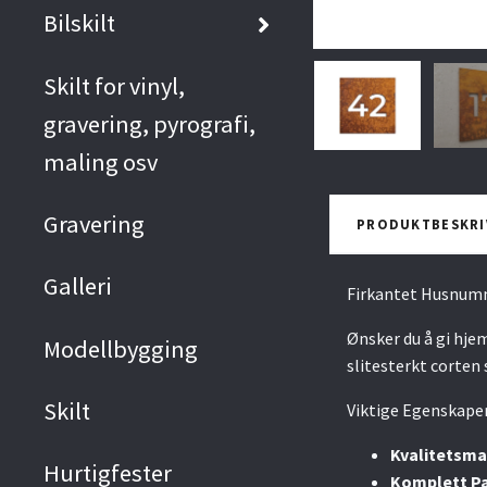
Bilskilt
Skilt for vinyl,
gravering, pyrografi,
maling osv
Gravering
PRODUKTBESKRI
Galleri
Firkantet Husnumm
Ønsker du å gi hje
Modellbygging
slitesterkt corten 
Skilt
Viktige Egenskaper
Kvalitetsma
Hurtigfester
Komplett P