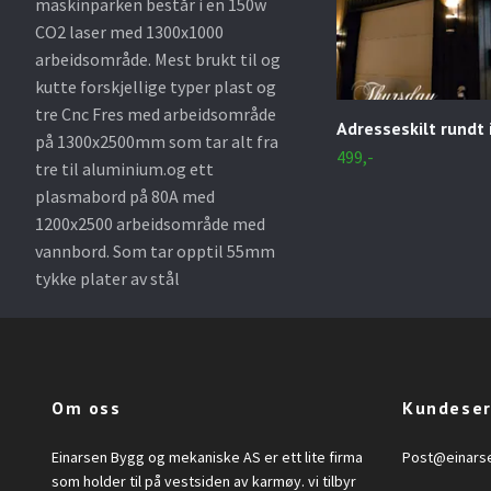
maskinparken består i en 150w
CO2 laser med 1300x1000
arbeidsområde. Mest brukt til og
kutte forskjellige typer plast og
tre Cnc Fres med arbeidsområde
Adresseskilt rundt 
på 1300x2500mm som tar alt fra
499,-
tre til aluminium.og ett
plasmabord på 80A med
1200x2500 arbeidsområde med
vannbord. Som tar opptil 55mm
tykke plater av stål
Om oss
Kundeser
Einarsen Bygg og mekaniske AS er ett lite firma
Post@einars
som holder til på vestsiden av karmøy. vi tilbyr