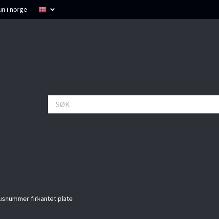
un i norge
snummer firkantet plate