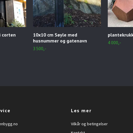
i corten
10x10 cm Søyle med
plantekrukk
husnummer og gatenavn
4 000,-
3 500,-
vice
Les mer
enbygg.no
Vilkår og betingelser
Kontakt