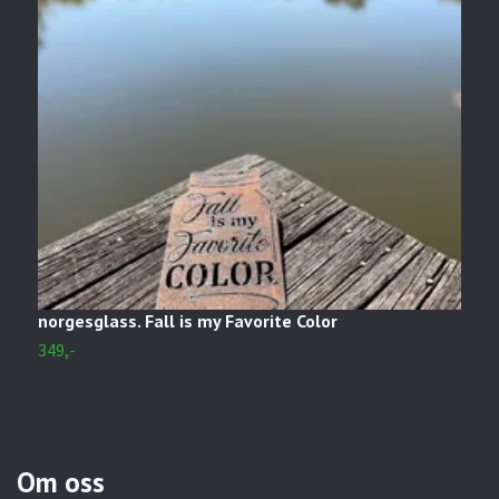
norgesglass. Fall is my Favorite Color
C
349,-
1
Om oss