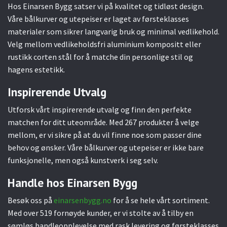
Hos Einarsen Bygg satser vi på kvalitet og tidløst design.
Våre bålkurver og utepeiser er laget av førsteklasses
materialer som sikrer langvarig bruk og minimal vedlikehold.
Velg mellom vedlikeholdsfri aluminium kompositt eller
rustikk corten stål for å matche din personlige stil og
hagens estetikk.
Inspirerende Utvalg
Utforsk vårt inspirerende utvalg og finn den perfekte
matchen for ditt uteområde. Med 267 produkter å velge
mellom, er vi sikre på at du vil finne noe som passer dine
behov og ønsker. Våre bålkurver og utepeiser er ikke bare
funksjonelle, men også kunstverk i seg selv.
Handle hos Einarsen Bygg
Besøk oss på
einarsenbygg.no
for å se hele vårt sortiment.
Med over 519 fornøyde kunder, er vi stolte av å tilby en
sømløs handleopplevelse med rask levering og førsteklasses