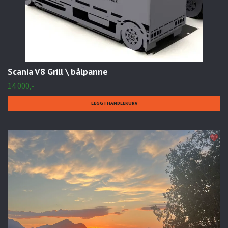
Scania V8 Grill \ bålpanne
14 000,-
LEGG I HANDLEKURV