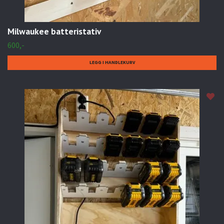
Milwaukee batteristativ
600,-
LEGG I HANDLEKURV