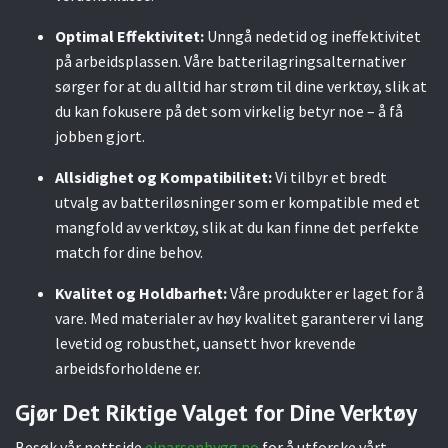
Optimal Effektivitet:
Unngå nedetid og ineffektivitet
på arbeidsplassen. Våre batterilagringsalternativer
sørger for at du alltid har strøm til dine verktøy, slik at
du kan fokusere på det som virkelig betyr noe – å få
jobben gjort.
Allsidighet og Kompatibilitet:
Vi tilbyr et bredt
utvalg av batteriløsninger som er kompatible med et
mangfold av verktøy, slik at du kan finne det perfekte
match for dine behov.
Kvalitet og Holdbarhet:
Våre produkter er laget for å
vare. Med materialer av høy kvalitet garanterer vi lang
levetid og robusthet, uansett hvor krevende
arbeidsforholdene er.
Gjør Det Riktige Valget for Dine Verktøy
Besøk vår nettside
einarsenbygg.no
for å utforske vårt