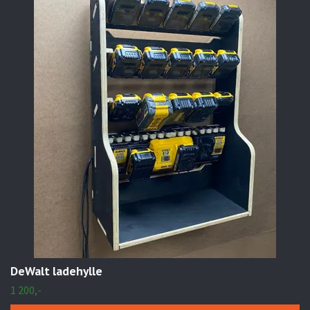
DeWalt ladehylle
1 200,-