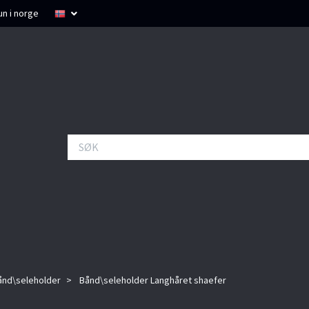
un i norge
ånd\seleholder
Bånd\seleholder Langhåret shaefer