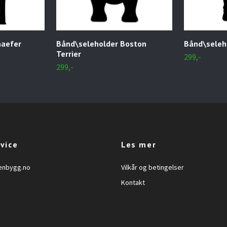
haefer
Bånd\seleholder Boston
Bånd\seleho
Terrier
299,-
299,-
vice
Les mer
enbygg.no
Vilkår og betingelser
Kontakt