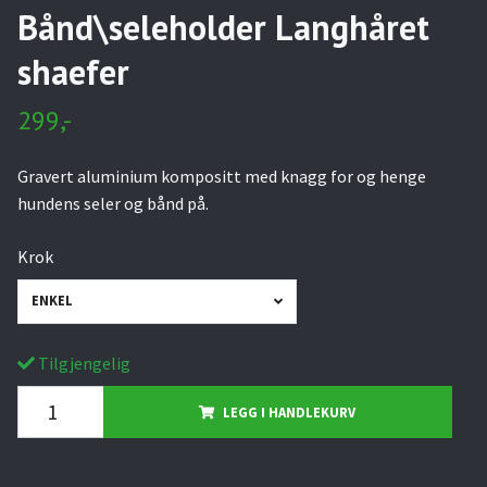
Bånd\seleholder Langhåret
shaefer
299,-
Gravert aluminium kompositt med knagg for og henge
hundens seler og bånd på.
Krok
ENKEL
Tilgjengelig
LEGG I HANDLEKURV