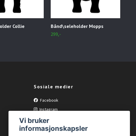
lder Collie
Bånd\seleholder Mopps
Bån
299,-
299,
Sosiale medier
Facebook
Instagram
Vi bruker
informasjonskapsler