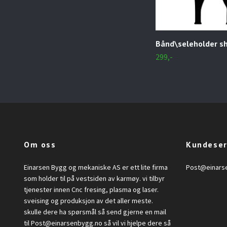
Bånd\seleholder s
299,-
Om oss
Kundeser
Einarsen Bygg og mekaniske AS er ett lite firma
Post@einars
som holder til på vestsiden av karmøy. vi tilbyr
tjenester innen Cnc fresing, plasma og laser.
sveising og produksjon av det aller meste.
skulle dere ha spørsmål så send gjerne en mail
til
Post@einarsenbygg.no
så vil vi hjelpe dere så