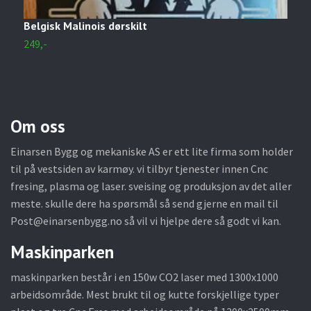
Belgisk Malinois dørskilt
H
249,-
2
Om oss
Einarsen Bygg og mekaniske AS er ett lite firma som holder
til på vestsiden av karmøy. vi tilbyr tjenester innen Cnc
fresing, plasma og laser. sveising og produksjon av det aller
meste. skulle dere ha spørsmål så send gjerne en mail til
Post@einarsenbygg.no
så vil vi hjelpe dere så godt vi kan.
Maskinparken
maskinparken består i en 150w CO2 laser med 1300x1000
arbeidsområde. Mest brukt til og kutte forskjellige typer