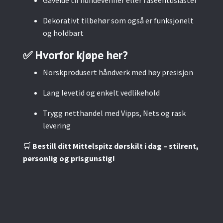
Gaveidé til hundevenner eller raseentusiaster
Dekorativt tilbehør som også er funksjonelt
og holdbart
✅ Hvorfor kjøpe her?
Norskprodusert håndverk med høy presisjon
Lang levetid og enkelt vedlikehold
Trygg netthandel med Vipps, Nets og rask
levering
🛒
Bestill ditt Mittelspitz dørskilt i dag – stilrent,
personlig og prisgunstig!