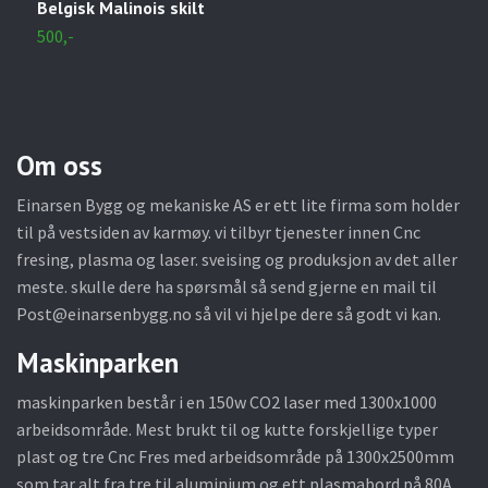
Belgisk Malinois skilt
D
500,-
3
Om oss
Einarsen Bygg og mekaniske AS er ett lite firma som holder
til på vestsiden av karmøy. vi tilbyr tjenester innen Cnc
fresing, plasma og laser. sveising og produksjon av det aller
meste. skulle dere ha spørsmål så send gjerne en mail til
Post@einarsenbygg.no
så vil vi hjelpe dere så godt vi kan.
Maskinparken
maskinparken består i en 150w CO2 laser med 1300x1000
arbeidsområde. Mest brukt til og kutte forskjellige typer
plast og tre Cnc Fres med arbeidsområde på 1300x2500mm
som tar alt fra tre til aluminium.og ett plasmabord på 80A