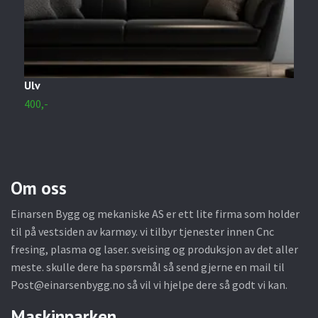
Ulv
K
400,-
4
Om oss
Einarsen Bygg og mekaniske AS er ett lite firma som holder
til på vestsiden av karmøy. vi tilbyr tjenester innen Cnc
fresing, plasma og laser. sveising og produksjon av det aller
meste. skulle dere ha spørsmål så send gjerne en mail til
Post@einarsenbygg.no
så vil vi hjelpe dere så godt vi kan.
Maskinparken