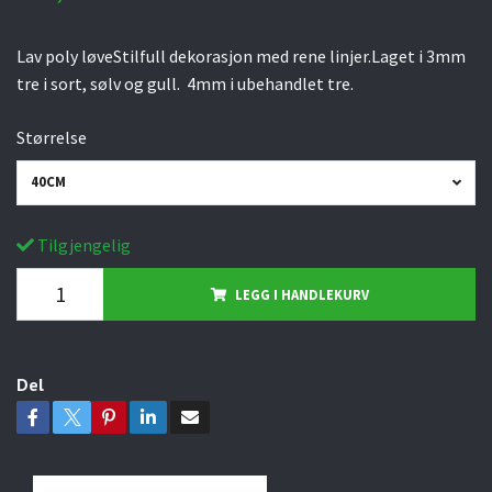
Lav poly løveStilfull dekorasjon med rene linjer.Laget i 3mm
tre i sort, sølv og gull. 4mm i ubehandlet tre.
Størrelse
40CM
Tilgjengelig
LEGG I HANDLEKURV
Del