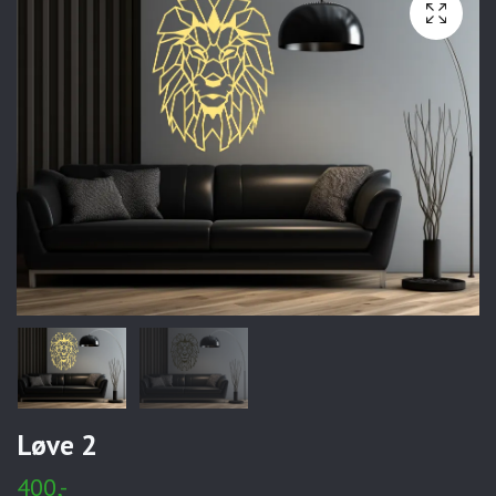
Løve 2
400,-