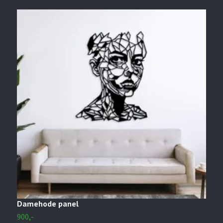
Damehode panel
S
900,-
2