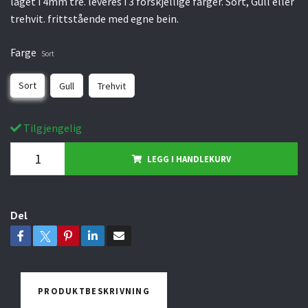
laget i 4mm tre. leveres i 3 forskjellige farger. Sort, Gull eller
trehvit. frittstående med egne bein.
Farge
Sort
Sort
Gull
Trehvit
Tilgjengelig
LEGG I HANDLEKURV
Del
PRODUKTBESKRIVNING