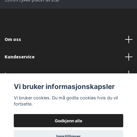
Om oss
Kundeservice
Les mer
Vi bruker informasjonskapsler
Sosiale medier
Vi bruker cookies. Du må godta cookies hvis du vil
fortsette.
Godkjenn alle
© 2026 Einarsen Bygg
Innstillinger