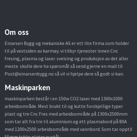
Om oss
Einarsen Bygg og mekaniske AS er ett lite firma som holder
til på vestsiden av karmøy. vi tilbyr tjenester innen Cnc
fresing, plasma og laser. sveising og produksjon av det aller
meste. skulle dere ha spørsmål så send gjerne en mail til
Post@einarsenbygg.no
så vil vi hjelpe dere så godt vi kan.
Maskinparken
maskinparken består i en 150w CO2 laser med 1300x1000
arbeidsområde. Mest brukt til og kutte forskjellige typer
plast og tre Cnc Fres med arbeidsområde på 1300x2500mm
som tar alt fra tre til aluminium.og ett plasmabord på 80A
med 1200x2500 arbeidsområde med vannbord. Som tar opptil
55mm tykke plater av stål