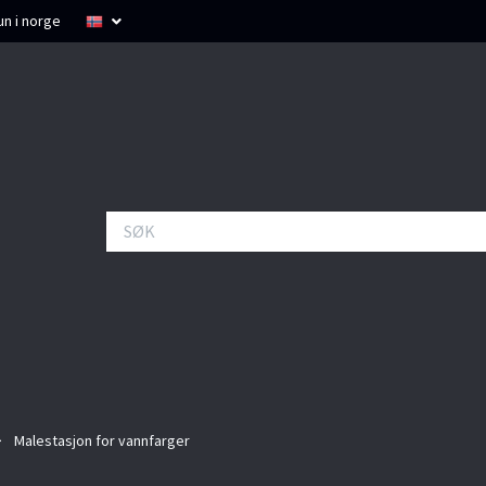
un i norge
Malestasjon for vannfarger