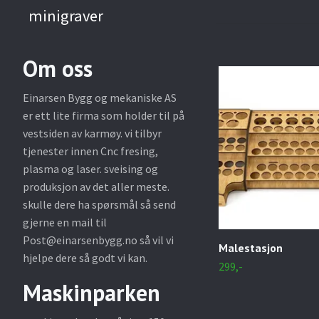
minigraver
Om oss
Einarsen Bygg og mekaniske AS
er ett lite firma som holder til på
vestsiden av karmøy. vi tilbyr
tjenester innen Cnc fresing,
plasma og laser. sveising og
produksjon av det aller meste.
skulle dere ha spørsmål så send
gjerne en mail til
Post@einarsenbygg.no
så vil vi
Malestasjon
hjelpe dere så godt vi kan.
299,-
Maskinparken