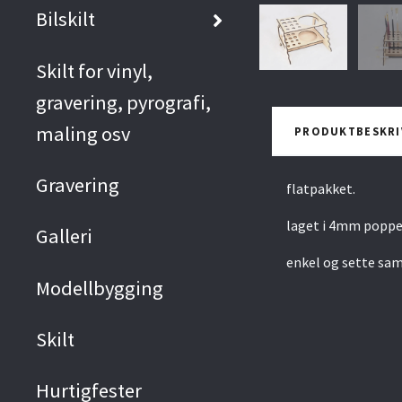
Bilskilt
Skilt for vinyl,
gravering, pyrografi,
maling osv
PRODUKTBESKRI
Gravering
flatpakket.
laget i 4mm poppe
Galleri
enkel og sette sa
Modellbygging
Skilt
Hurtigfester