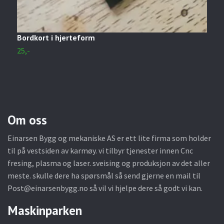
Bordkort i hjerteform
M
25,-
3
Om oss
Einarsen Bygg og mekaniske AS er ett lite firma som holder
til på vestsiden av karmøy. vi tilbyr tjenester innen Cnc
fresing, plasma og laser. sveising og produksjon av det aller
meste. skulle dere ha spørsmål så send gjerne en mail til
Post@einarsenbygg.no
så vil vi hjelpe dere så godt vi kan.
Maskinparken