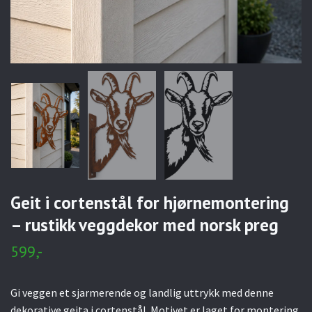
Geit i cortenstål for hjørnemontering
– rustikk veggdekor med norsk preg
599,-
Gi veggen et sjarmerende og landlig uttrykk med denne
dekorative geita i cortenstål. Motivet er laget for montering