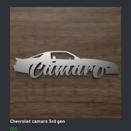
Chevrolet camaro 3rd gen
M
800,-
8