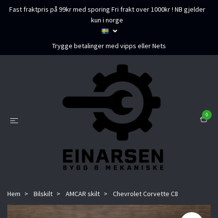
Fast fraktpris på 99kr med sporing Fri frakt over 1000kr ! NB gjelder
kun i norge
Trygge betalinger med vipps eller Nets
0
Hem
Bilskilt
AMCAR skilt
Chevrolet Corvette C8