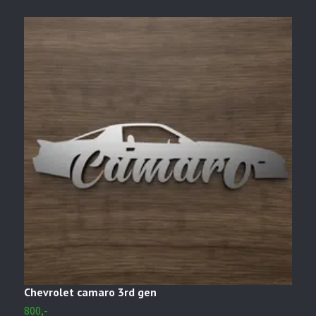
Chevrolet camaro 3rd gen
C
800,-
8