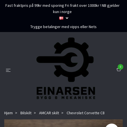
Fast fraktpris på 99kr med sporing Fri frakt over 1000kr ! NB gjelder
kun i norge
Trygge betalinger med vipps eller Nets
0
Hjem
Bilskilt
AMCAR skilt
Chevrolet Corvette C8