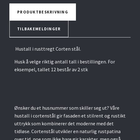
PRODUKTBESKRIVNING
TILBAKEMELDINGER
Hustall i rusttregt Corten stål.
Husk å velge riktig antall tall i bestillingen. For
eksempel, tallet 12 består av 2 stk
Ønsker du et husnummer som skiller seg ut? Våre
hustall i cortenstål gir fasaden et stilrent og rustikt
uttrykk som kombinerer det moderne med det
tidløse. Cortenstål utvikler en naturlig rustpatina
over tid, noe som ikke bare gir karakter, men også