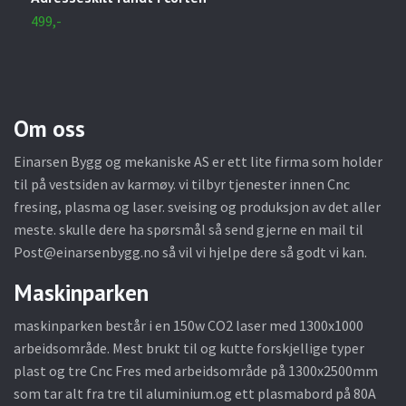
499,-
3
Om oss
Einarsen Bygg og mekaniske AS er ett lite firma som holder
til på vestsiden av karmøy. vi tilbyr tjenester innen Cnc
fresing, plasma og laser. sveising og produksjon av det aller
meste. skulle dere ha spørsmål så send gjerne en mail til
Post@einarsenbygg.no
så vil vi hjelpe dere så godt vi kan.
Maskinparken
maskinparken består i en 150w CO2 laser med 1300x1000
arbeidsområde. Mest brukt til og kutte forskjellige typer
plast og tre Cnc Fres med arbeidsområde på 1300x2500mm
som tar alt fra tre til aluminium.og ett plasmabord på 80A