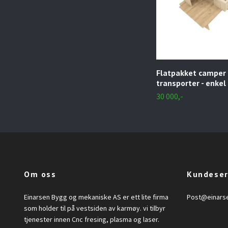
Flatpakket camper k
transporter - enke
30 000,-
Om oss
Kundeser
Einarsen Bygg og mekaniske AS er ett lite firma
Post@einars
som holder til på vestsiden av karmøy. vi tilbyr
tjenester innen Cnc fresing, plasma og laser.