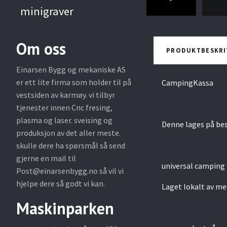
minigraver
Om oss
PRODUKTBESKRI
Einarsen Bygg og mekaniske AS
er ett lite firma som holder til på
CampingKassa
vestsiden av karmøy. vi tilbyr
tjenester innen Cnc fresing,
plasma og laser. sveising og
Denne lages på bes
produksjon av det aller meste.
skulle dere ha spørsmål så send
gjerne en mail til
universal camping 
Post@einarsenbygg.no
så vil vi
hjelpe dere så godt vi kan.
Laget lokalt av me
Maskinparken