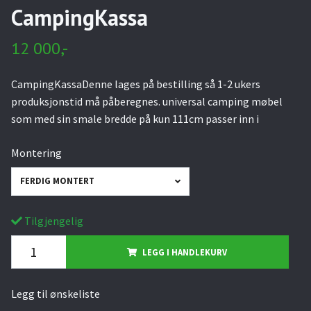
CampingKassa
12 000,-
CampingKassaDenne lages på bestilling så 1-2 ukers
produksjonstid må påberegnes. universal camping møbel
som med sin smale bredde på kun 111cm passer inn i
Montering
FERDIG MONTERT
Tilgjengelig
LEGG I HANDLEKURV
Legg til ønskeliste