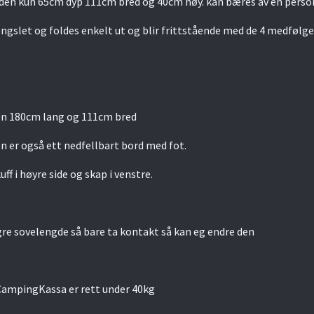
den kun 65cm dyp 111cm bred og 40cm høy. kan bæres av en perso
gslet og foldes enkelt ut og blir frittstående med de 4 medfølg
den 180cm lang og 111cm bred
n er også ett nedfellbart bord med fot.
f i høyre side og skap i venstre.
re sovelengde så bare ta kontakt så kan eg endre den
 CampingKassa er rett under 40kg