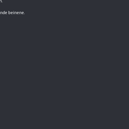
n.
ende beinene.