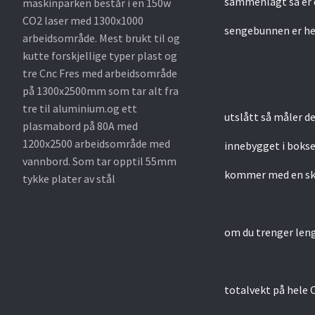
sammenlagt så er 
maskinparken består i en 150w
CO2 laser med 1300x1000
sengebunnen er hen
arbeidsområde. Mest brukt til og
kutte forskjellige typer plast og
tre Cnc Fres med arbeidsområde
på 1300x2500mm som tar alt fra
tre til aluminium.og ett
utslått så måler 
plasmabord på 80A med
1200x2500 arbeidsområde med
innebygget i bokse
vannbord. Som tar opptil 55mm
kommer med en skuf
tykke plater av stål
om du trenger leng
totalvekt på hele