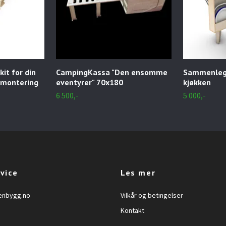
it for din
CampingKassa "Den ensomme
Sammenleg
l montering
eventyrer" 70x180
kjøkken
6 500,-
5 000,-
vice
Les mer
enbygg.no
Vilkår og betingelser
Kontakt