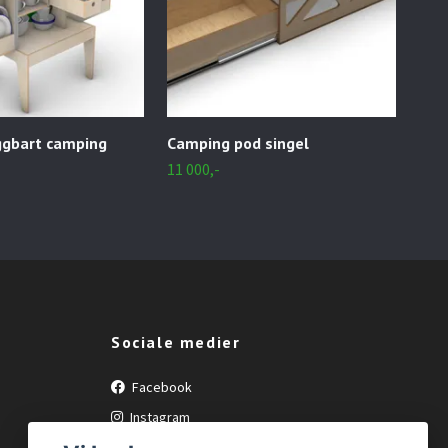
gbart camping
Camping pod singel
sid
11 000,-
12 0
Sociale medier
Facebook
Instagram