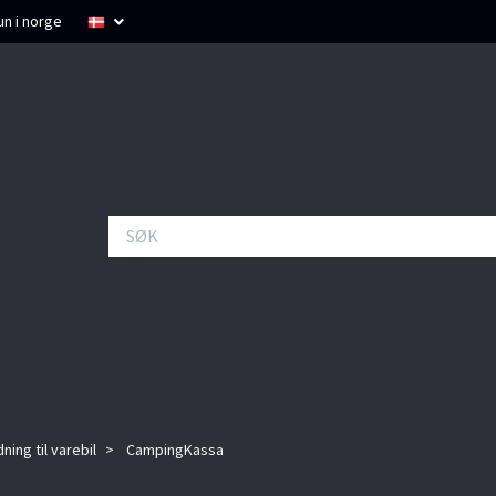
un i norge
ning til varebil
CampingKassa