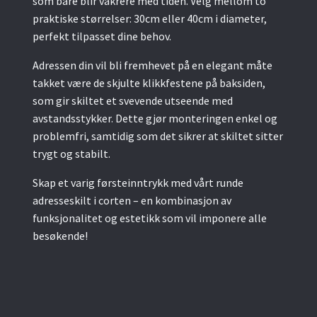
som bare blir vakrere med tiden. Velg mellom to
praktiske størrelser: 30cm eller 40cm i diameter,
perfekt tilpasset dine behov.
Adressen din vil bli fremhevet på en elegant måte
takket være de skjulte klikkfestene på baksiden,
som gir skiltet et svevende utseende med
avstandsstykker. Dette gjør monteringen enkel og
problemfri, samtidig som det sikrer at skiltet sitter
trygt og stabilt.
Skap et varig førsteinntrykk med vårt runde
adresseskilt i corten – en kombinasjon av
funksjonalitet og estetikk som vil imponere alle
besøkende!