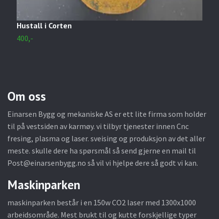
Hustall i Corten
h
400,-
2
Om oss
Einarsen Bygg og mekaniske AS er ett lite firma som holder
til på vestsiden av karmøy. vi tilbyr tjenester innen Cnc
fresing, plasma og laser. sveising og produksjon av det aller
meste. skulle dere ha spørsmål så send gjerne en mail til
Post@einarsenbygg.no
så vil vi hjelpe dere så godt vi kan.
Maskinparken
maskinparken består i en 150w CO2 laser med 1300x1000
arbeidsområde. Mest brukt til og kutte forskjellige typer