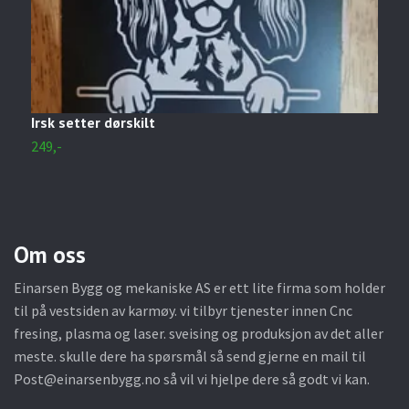
Irsk setter dørskilt
G
249,-
2
Om oss
Einarsen Bygg og mekaniske AS er ett lite firma som holder
til på vestsiden av karmøy. vi tilbyr tjenester innen Cnc
fresing, plasma og laser. sveising og produksjon av det aller
meste. skulle dere ha spørsmål så send gjerne en mail til
Post@einarsenbygg.no
så vil vi hjelpe dere så godt vi kan.