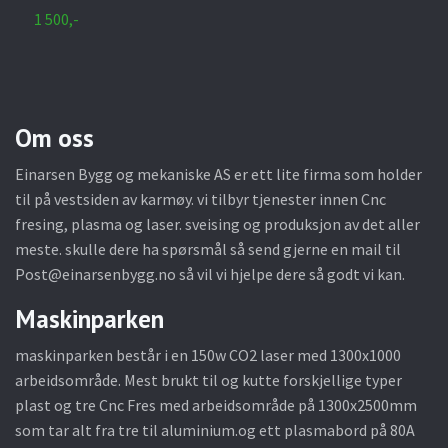
1 500,-
1
Om oss
Einarsen Bygg og mekaniske AS er ett lite firma som holder
til på vestsiden av karmøy. vi tilbyr tjenester innen Cnc
fresing, plasma og laser. sveising og produksjon av det aller
meste. skulle dere ha spørsmål så send gjerne en mail til
Post@einarsenbygg.no
så vil vi hjelpe dere så godt vi kan.
Maskinparken
maskinparken består i en 150w CO2 laser med 1300x1000
arbeidsområde. Mest brukt til og kutte forskjellige typer
plast og tre Cnc Fres med arbeidsområde på 1300x2500mm
som tar alt fra tre til aluminium.og ett plasmabord på 80A