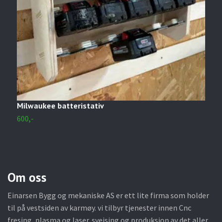
Milwaukee batteristativ
M
600,-
2
Om oss
Einarsen Bygg og mekaniske AS er ett lite firma som holder
til på vestsiden av karmøy. vi tilbyr tjenester innen Cnc
fresing, plasma og laser. sveising og produksjon av det aller