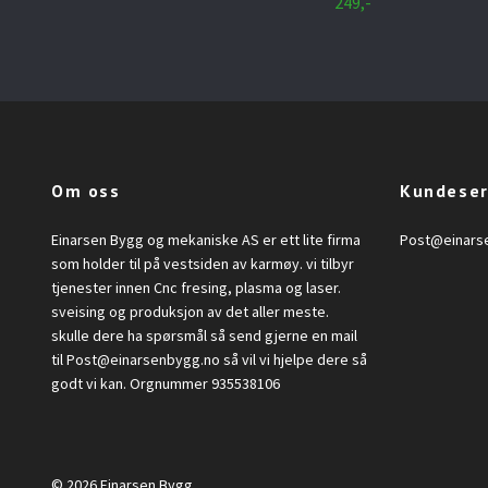
249,-
Om oss
Kundeser
Einarsen Bygg og mekaniske AS er ett lite firma
Post@einars
som holder til på vestsiden av karmøy. vi tilbyr
tjenester innen Cnc fresing, plasma og laser.
sveising og produksjon av det aller meste.
skulle dere ha spørsmål så send gjerne en mail
til
Post@einarsenbygg.no
så vil vi hjelpe dere så
godt vi kan. Orgnummer 935538106
© 2026 Einarsen Bygg