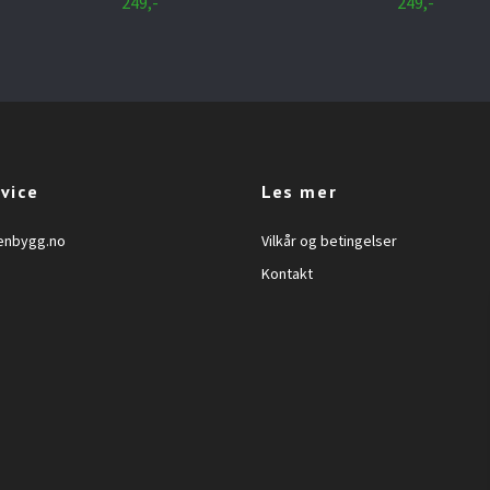
249,-
249,-
vice
Les mer
enbygg.no
Vilkår og betingelser
Kontakt