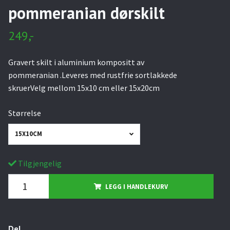
pommeranian dørskilt
249,-
Gravert skilt i aluminium kompositt av
pommeranian .Leveres med rustfrie sortlakkede
skruerVelg mellom 15x10 cm eller 15x20cm
Størrelse
15X10CM
Tilgjengelig
LEGG I HANDLEKURV
Del