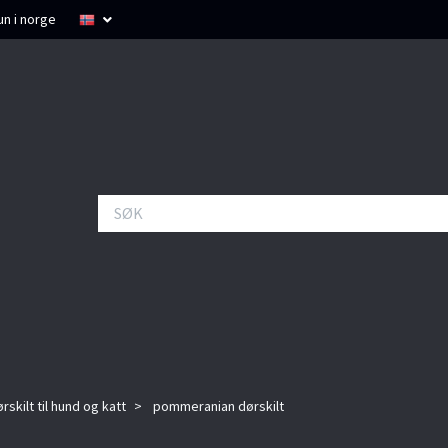
un i norge
rskilt til hund og katt
pommeranian dørskilt