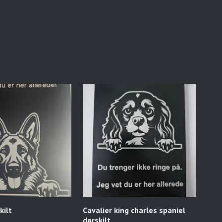
kilt
Cavalier king charles spaniel
Box
dørskilt