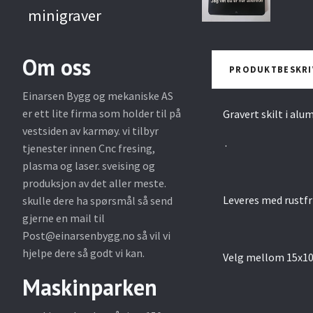
minigraver
Om oss
PRODUKTBESKRI
Einarsen Bygg og mekaniske AS
er ett lite firma som holder til på
Gravert skilt i a
vestsiden av karmøy. vi tilbyr
.
tjenester innen Cnc fresing,
plasma og laser. sveising og
produksjon av det aller meste.
Leveres med rustfr
skulle dere ha spørsmål så send
gjerne en mail til
Post@einarsenbygg.no
så vil vi
hjelpe dere så godt vi kan.
Velg mellom 15x10
Maskinparken