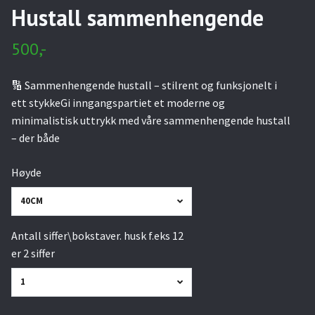
Hustall sammenhengende
500,-
🔢 Sammenhengende hustall – stilrent og funksjonelt i
ett stykkeGi inngangspartiet et moderne og
minimalistisk uttrykk med våre sammenhengende hustall
– der både
Høyde
40CM
Antall siffer\bokstaver. husk f.eks 12
er 2 siffer
1