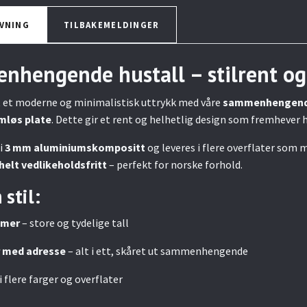
VNING
TILBAKEMELDINGER
hengende hustall – stilrent og 
t et moderne og minimalistisk uttrykk med våre
sammenhengende
ømløs plate
. Dette gir et rent og helhetlig design som fremhever
 i
3 mm aluminiumskompositt
og leveres i flere overflater som m
elt vedlikeholdsfritt
– perfekt for norske forhold.
 stil:
mmer
– store og tydelige tall
med adresse
– alt i ett, skåret ut sammenhengende
i flere farger og overflater