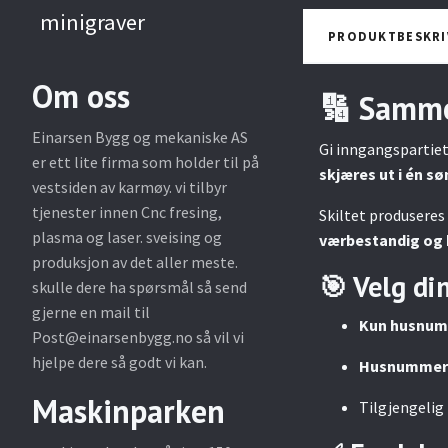
minigraver
PRODUKTBESKRI
Om oss
🔢 Sammen
Einarsen Bygg og mekaniske AS
Gi inngangspartie
er ett lite firma som holder til på
skjæres ut i én s
vestsiden av karmøy. vi tilbyr
tjenester innen Cnc fresing,
Skiltet produseres
plasma og laser. sveising og
værbestandig og h
produksjon av det aller meste.
🎯 Velg din
skulle dere ha spørsmål så send
gjerne en mail til
Kun husnu
Post@einarsenbygg.no
så vil vi
hjelpe dere så godt vi kan.
Husnummer 
Maskinparken
Tilgjengelig 