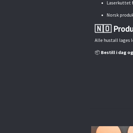
Laserkuttet 
Norsk produk
🇳🇴 Produ
Alle hustall lages 
📦
Bestill i dag o