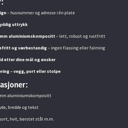
:
sign
– husnummer og adresse i én plate
ryddig uttrykk
3 mm aluminiumskompositt
– lett, robust og rustfritt
sfritt og værbestandig
– ingen flassing eller falming
d etter dine mål og ønsker
ing – vegg, port eller stolpe
kasjoner:
3 mm aluminiumskompositt
yde, bredde og tekst
sort, hvit, børstet stål m.m.