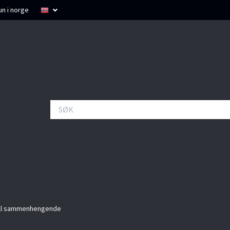
un i norge
ll sammenhengende