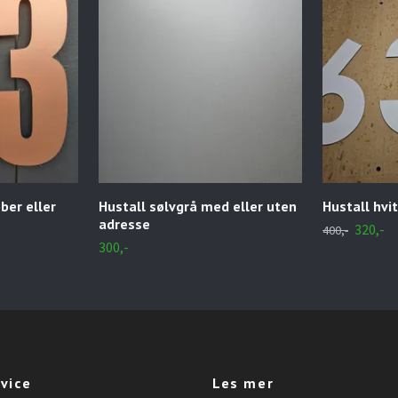
ber eller
Hustall sølvgrå med eller uten
Hustall hvi
adresse
320,-
400,-
300,-
vice
Les mer