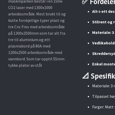
✅ Fordeler
maskinparken består i en 150w
CO2 laser med 1300x1000
Alt-i-ett de
arbeidsområde. Mest brukt til og
kutte forskjellige typer plast og
Stilrent og 
tre Cnc Fres med arbeidsområde
Materiale: 
på 1300x2500mm som tar alt fra
tre til aluminium.og ett
Vedlikehold
plasmabord på 80A med
1200x2500 arbeidsområde med
Skreddersyd
vannbord. Som tar opptil 55mm
Enkel monter
tykke plater av stål
📐 Spesifi
Materiale: 
Tilpasset hø
Farger: Matt 