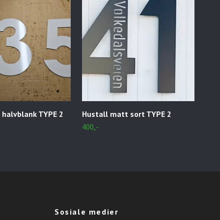
t halvblank TYPE 2
Hustall matt sort TYPE 2
Hus
ell
400,-
300,
Sosiale medier